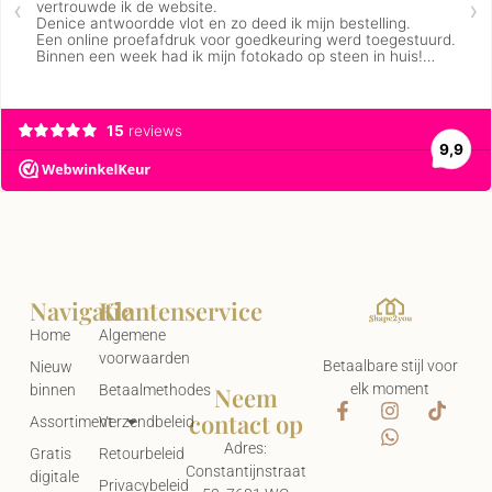
Navigatie
Klantenservice
Home
Algemene
voorwaarden
Betaalbare stijl voor
Nieuw
elk moment
Neem
binnen
Betaalmethodes
contact op
Assortiment
Verzendbeleid
Adres:
Gratis
Retourbeleid
Constantijnstraat
digitale
Privacybeleid