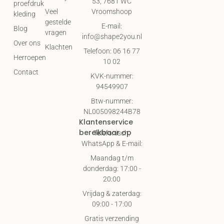
53, 7681 WC
proefdruk
Vroomshoop
Veel
kleding
gestelde
E-mail:
Blog
vragen
info@shape2you.nl
Over ons
Klachten
Telefoon: 06 16 77
Herroepen
10 02
Contact
KVK-nummer:
94549907
Btw-nummer:
NL005098244B78
Klantenservice
bereikbaar op
Telefonisch,
WhatsApp & E-mail:
Maandag t/m
donderdag: 17:00 -
20:00
Vrijdag & zaterdag:
09:00 - 17:00
Gratis verzending