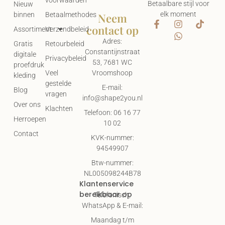
Betaalbare stijl voor
Nieuw
elk moment
Neem
binnen
Betaalmethodes
contact op
Assortiment
Verzendbeleid
Adres:
Gratis
Retourbeleid
Constantijnstraat
digitale
Privacybeleid
53, 7681 WC
proefdruk
Vroomshoop
Veel
kleding
gestelde
E-mail:
Blog
vragen
info@shape2you.nl
Over ons
Klachten
Telefoon: 06 16 77
Herroepen
10 02
Contact
KVK-nummer:
94549907
Btw-nummer:
NL005098244B78
Klantenservice
bereikbaar op
Telefonisch,
WhatsApp & E-mail:
Maandag t/m