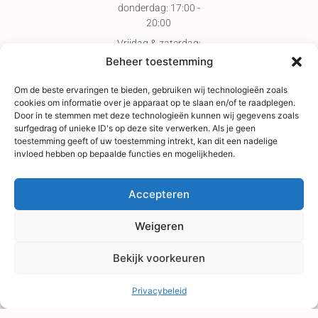
donderdag: 17:00 -
20:00
Vrijdag & zaterdag:
09:00 - 17:00
Beheer toestemming
Gratis verzending
Om de beste ervaringen te bieden, gebruiken wij technologieën zoals
vanaf €75,-
cookies om informatie over je apparaat op te slaan en/of te raadplegen.
Verzending binnen 3-
Door in te stemmen met deze technologieën kunnen wij gegevens zoals
surfgedrag of unieke ID's op deze site verwerken. Als je geen
4 werkdagen
toestemming geeft of uw toestemming intrekt, kan dit een nadelige
Afhaal Kloosterdijk
invloed hebben op bepaalde functies en mogelijkheden.
178C, Sibculo
Accepteren
Weigeren
Bekijk voorkeuren
Privacybeleid