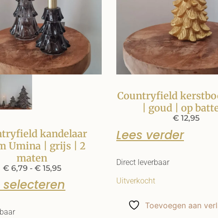
Countryfield kerstb
| goud | op batte
€
12,95
Lees verder
tryfield kandelaar
 Umina | grijs | 2
maten
Direct leverbaar
€
6,79
-
€
15,95
Uitverkocht
 selecteren
Toevoegen aan verla
rbaar