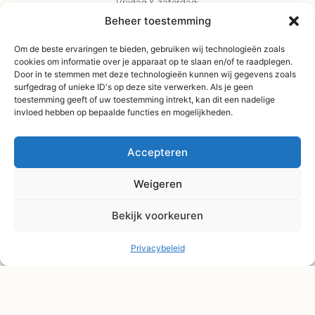
Vrijdag & zaterdag:
09:00 - 17:00
Beheer toestemming
Gratis verzending
Om de beste ervaringen te bieden, gebruiken wij technologieën zoals
vanaf €75,-
cookies om informatie over je apparaat op te slaan en/of te raadplegen.
Verzending binnen 3-
Door in te stemmen met deze technologieën kunnen wij gegevens zoals
surfgedrag of unieke ID's op deze site verwerken. Als je geen
4 werkdagen
toestemming geeft of uw toestemming intrekt, kan dit een nadelige
Afhaal Kloosterdijk
invloed hebben op bepaalde functies en mogelijkheden.
178C, Sibculo
Accepteren
Weigeren
Bekijk voorkeuren
Privacybeleid
© Shape2you All Rights Reserved.
Overeenkomst herroepen