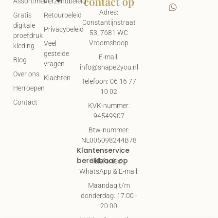
contact op
Assortiment
Verzendbeleid
Adres:
Gratis
Retourbeleid
Constantijnstraat
digitale
Privacybeleid
53, 7681 WC
proefdruk
Vroomshoop
Veel
kleding
gestelde
E-mail:
Blog
vragen
info@shape2you.nl
Over ons
Klachten
Telefoon: 06 16 77
Herroepen
10 02
Contact
KVK-nummer:
94549907
Btw-nummer:
NL005098244B78
Klantenservice
bereikbaar op
Telefonisch,
WhatsApp & E-mail:
Maandag t/m
donderdag: 17:00 -
20:00