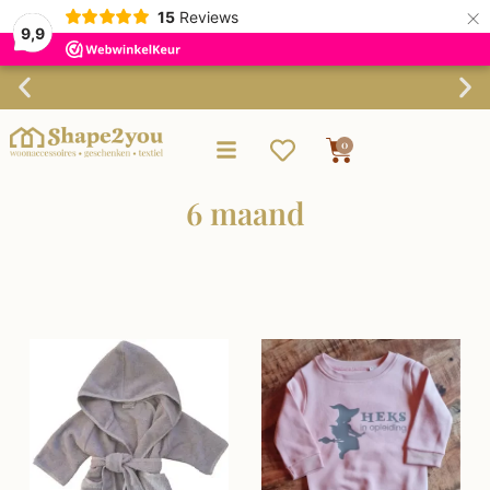
×
15
Reviews
9,9
Gratis verzending vanaf €75,-
0
6 maand