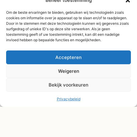
Beheer toestemming
Gratis verzending
Om de beste ervaringen te bieden, gebruiken wij technologieën zoals
vanaf €75,-
cookies om informatie over je apparaat op te slaan en/of te raadplegen.
Verzending binnen 3-
Door in te stemmen met deze technologieën kunnen wij gegevens zoals
surfgedrag of unieke ID's op deze site verwerken. Als je geen
4 werkdagen
toestemming geeft of uw toestemming intrekt, kan dit een nadelige
Afhaal Kloosterdijk
invloed hebben op bepaalde functies en mogelijkheden.
178C, Sibculo
Accepteren
Weigeren
Bekijk voorkeuren
Privacybeleid
© Shape2you All Rights Reserved.
Overeenkomst herroepen