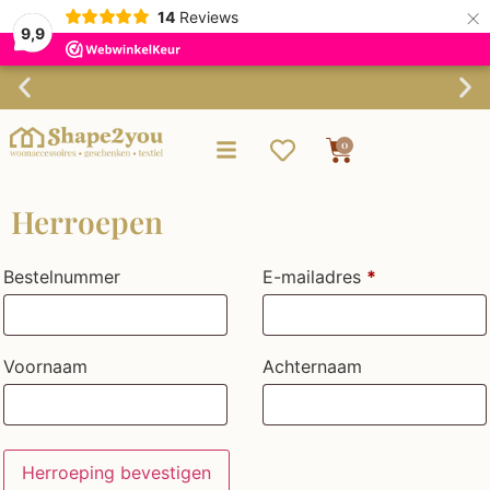
×
14
Reviews
9,9
Gratis verzending vanaf €75,-
0
Herroepen
Bestelnummer
E-mailadres
*
Voornaam
Achternaam
Herroeping bevestigen