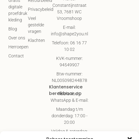
Gratis
Retourbeleid
Constantijnstraat
digitale
Privacybeleid
53, 7681 WC
proefdruk
Vroomshoop
Veel
kleding
gestelde
E-mail:
Blog
vragen
info@shape2you.nl
Over ons
Klachten
Telefoon: 06 16 77
Herroepen
10 02
Contact
KVK-nummer:
94549907
Btw-nummer:
NL005098244B78
Klantenservice
bereikbaar op
Telefonisch,
WhatsApp & E-mail:
Maandag t/m
donderdag: 17:00 -
20:00
Vrijdag & zaterdag:
09:00 - 17:00