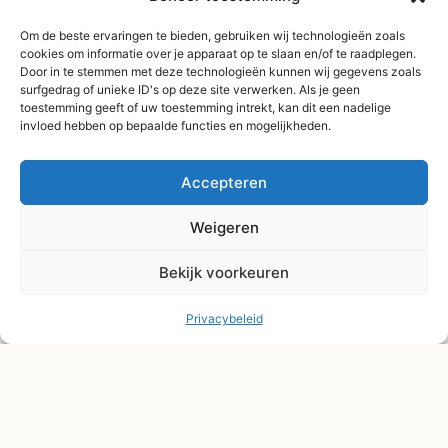
Gratis verzending
Om de beste ervaringen te bieden, gebruiken wij technologieën zoals
vanaf €75,-
cookies om informatie over je apparaat op te slaan en/of te raadplegen.
Verzending binnen 3-
Door in te stemmen met deze technologieën kunnen wij gegevens zoals
surfgedrag of unieke ID's op deze site verwerken. Als je geen
4 werkdagen
toestemming geeft of uw toestemming intrekt, kan dit een nadelige
Afhaal Kloosterdijk
invloed hebben op bepaalde functies en mogelijkheden.
178C, Sibculo
Accepteren
Weigeren
Bekijk voorkeuren
Privacybeleid
© Shape2you All Rights Reserved.
Overeenkomst herroepen