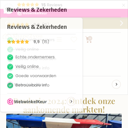
×
15
Reviews
9,9
Gratis verzending vanaf €75,-
0
Braderie 2024: Ontdek onze
aankomende markten!