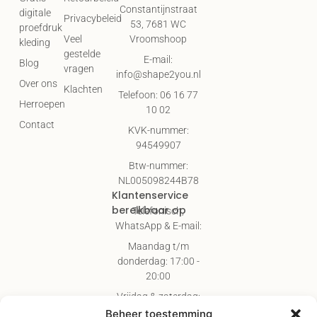
Constantijnstraat
digitale
Privacybeleid
53, 7681 WC
proefdruk
Vroomshoop
Veel
kleding
gestelde
E-mail:
Blog
vragen
info@shape2you.nl
Over ons
Klachten
Telefoon: 06 16 77
Herroepen
10 02
Contact
KVK-nummer:
94549907
Btw-nummer:
NL005098244B78
Klantenservice
bereikbaar op
Telefonisch,
WhatsApp & E-mail:
Maandag t/m
donderdag: 17:00 -
20:00
Vrijdag & zaterdag:
09:00 - 17:00
Beheer toestemming