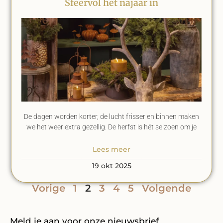
Sfeervol het najaar in
De dagen worden korter, de lucht frisser en binnen maken
we het weer extra gezellig. De herfst is hét seizoen om je
Lees meer
19 okt 2025
Vorige
1
2
3
4
5
Volgende
Meld je aan voor onze nieuwsbrief