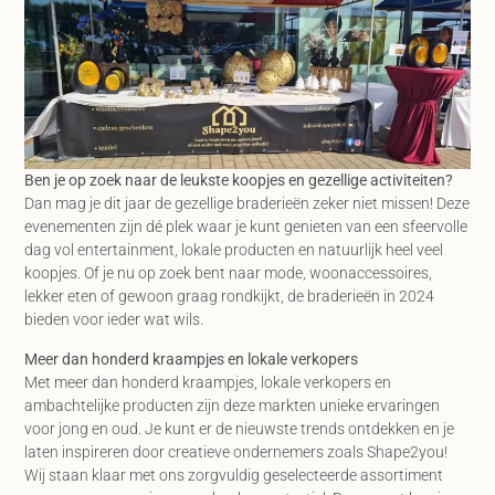
Ben je op zoek naar de leukste koopjes en gezellige activiteiten?
Dan mag je dit jaar de gezellige braderieën zeker niet missen! Deze
evenementen zijn dé plek waar je kunt genieten van een sfeervolle
dag vol entertainment, lokale producten en natuurlijk heel veel
koopjes. Of je nu op zoek bent naar mode, woonaccessoires,
lekker eten of gewoon graag rondkijkt, de braderieën in 2024
bieden voor ieder wat wils.
Meer dan honderd kraampjes en lokale verkopers
Met meer dan honderd kraampjes, lokale verkopers en
ambachtelijke producten zijn deze markten unieke ervaringen
voor jong en oud. Je kunt er de nieuwste trends ontdekken en je
laten inspireren door creatieve ondernemers zoals Shape2you!
Wij staan klaar met ons zorgvuldig geselecteerde assortiment