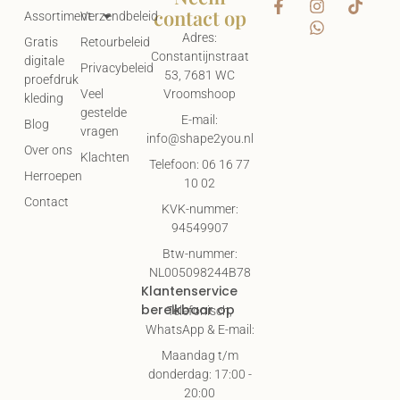
contact op
Assortiment
Verzendbeleid
Adres:
Gratis
Retourbeleid
Constantijnstraat
digitale
Privacybeleid
53, 7681 WC
proefdruk
Vroomshoop
Veel
kleding
gestelde
E-mail:
Blog
vragen
info@shape2you.nl
Over ons
Klachten
Telefoon: 06 16 77
Herroepen
10 02
Contact
KVK-nummer:
94549907
Btw-nummer:
NL005098244B78
Klantenservice
bereikbaar op
Telefonisch,
WhatsApp & E-mail:
Maandag t/m
donderdag: 17:00 -
20:00