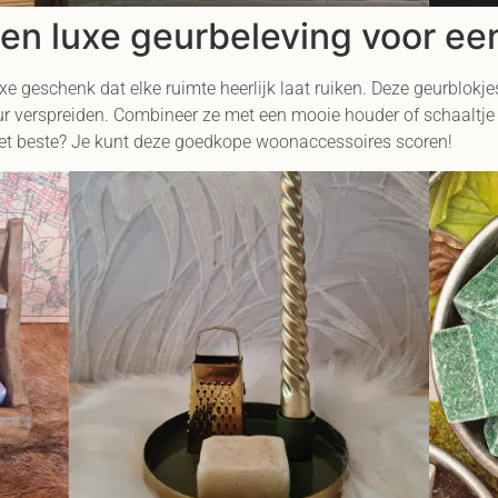
en luxe geurbeleving voor een
xe geschenk dat elke ruimte heerlijk laat ruiken. Deze geurblokje
verspreiden. Combineer ze met een mooie houder of schaaltje en
 het beste? Je kunt deze goedkope woonaccessoires scoren!