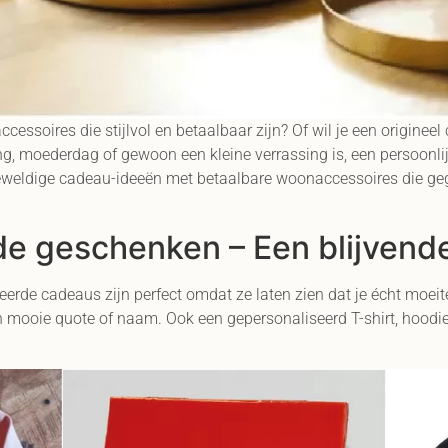
ssoires die stijlvol en betaalbaar zijn? Of wil je een originee
, moederdag of gewoon een kleine verrassing is, een persoonlij
geweldige cadeau-ideeën met betaalbare woonaccessoires die g
e geschenken – Een blijvende
seerde cadeaus zijn perfect omdat ze laten zien dat je écht moei
n mooie quote of naam. Ook een gepersonaliseerd T-shirt, hoodi