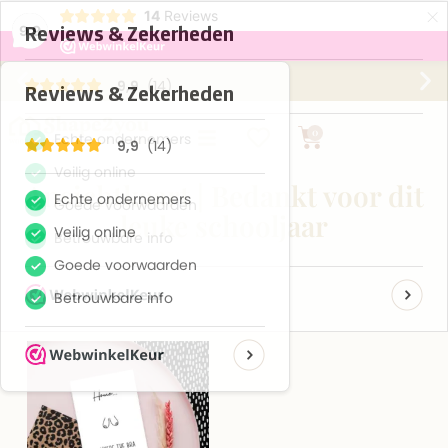
×
14
Reviews
9,9
Gratis verzending vanaf €75,-
0
Ansichtkaart | Bedankt voor dit
leuke schooljaar