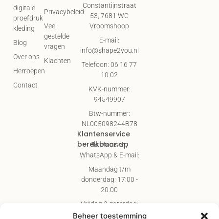
Constantijnstraat
digitale
Privacybeleid
53, 7681 WC
proefdruk
Vroomshoop
Veel
kleding
gestelde
E-mail:
Blog
vragen
info@shape2you.nl
Over ons
Klachten
Telefoon: 06 16 77
Herroepen
10 02
Contact
KVK-nummer:
94549907
Btw-nummer:
NL005098244B78
Klantenservice
bereikbaar op
Telefonisch,
WhatsApp & E-mail:
Maandag t/m
donderdag: 17:00 -
20:00
Vrijdag & zaterdag:
09:00 - 17:00
Beheer toestemming