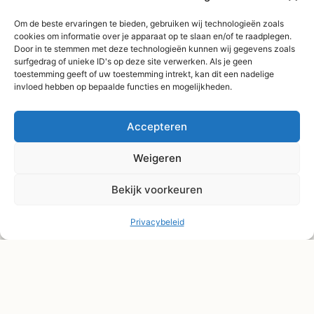
Gratis verzending
Om de beste ervaringen te bieden, gebruiken wij technologieën zoals
vanaf €75,-
cookies om informatie over je apparaat op te slaan en/of te raadplegen.
Verzending binnen 3-
Door in te stemmen met deze technologieën kunnen wij gegevens zoals
surfgedrag of unieke ID's op deze site verwerken. Als je geen
4 werkdagen
toestemming geeft of uw toestemming intrekt, kan dit een nadelige
Afhaal Kloosterdijk
invloed hebben op bepaalde functies en mogelijkheden.
178C, Sibculo
Accepteren
Weigeren
Bekijk voorkeuren
Privacybeleid
© Shape2you All Rights Reserved.
Overeenkomst herroepen