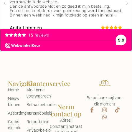
Navigatie
Klantenservice
Home
Algemene
voorwaarden
Betaalbare stijl voor
Nieuw
elk moment
Neem
binnen
Betaalmethodes
contact op
Assortiment
Verzendbeleid
Adres:
Gratis
Retourbeleid
Constantijnstraat
digitale
Privacybeleid