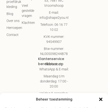
53, 7681 WC
proefdruk
Vroomshoop
Veel
kleding
gestelde
E-mail:
Blog
vragen
info@shape2you.nl
Over ons
Klachten
Telefoon: 06 16 77
Herroepen
10 02
Contact
KVK-nummer:
94549907
Btw-nummer:
NL005098244B78
Klantenservice
bereikbaar op
Telefonisch,
WhatsApp & E-mail:
Maandag t/m
donderdag: 17:00 -
20:00
Vrijdag & zaterdag:
09:00 - 17:00
Beheer toestemming
Gratis verzending