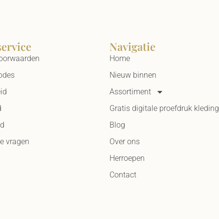
service
Navigatie
oorwaarden
Home
odes
Nieuw binnen
id
Assortiment
d
Gratis digitale proefdruk kleding
id
Blog
de vragen
Over ons
Herroepen
Contact