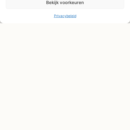
Bekijk voorkeuren
Privacybeleid
© Shape2you All Rights Reserved.
Overeenkomst herroepen