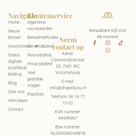
Navigatie
Klantenservice
Home
Algemene
voorwaarden
Betaalbare stijl voor
Nieuw
elk moment
Neem
binnen
Betaalmethodes
contact op
Assortiment
Verzendbeleid
Adres:
Gratis
Retourbeleid
Constantijnstraat
digitale
Privacybeleid
53, 7681 WC
proefdruk
Vroomshoop
Veel
kleding
gestelde
E-mail:
Blog
vragen
info@shape2you.nl
Over ons
Klachten
Telefoon: 06 16 77
Herroepen
10 02
Contact
KVK-nummer:
94549907
Btw-nummer:
NL005098244B78