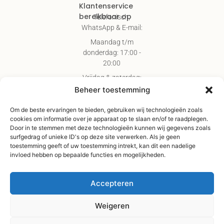
Klantenservice
bereikbaar op
Telefonisch,
WhatsApp & E-mail:
Maandag t/m
donderdag: 17:00 -
20:00
Vrijdag & zaterdag:
09:00 - 17:00
Beheer toestemming
Gratis verzending
Om de beste ervaringen te bieden, gebruiken wij technologieën zoals
vanaf €75,-
cookies om informatie over je apparaat op te slaan en/of te raadplegen.
Verzending binnen 3-
Door in te stemmen met deze technologieën kunnen wij gegevens zoals
surfgedrag of unieke ID's op deze site verwerken. Als je geen
4 werkdagen
toestemming geeft of uw toestemming intrekt, kan dit een nadelige
Afhaal Kloosterdijk
invloed hebben op bepaalde functies en mogelijkheden.
178C, Sibculo
Accepteren
Weigeren