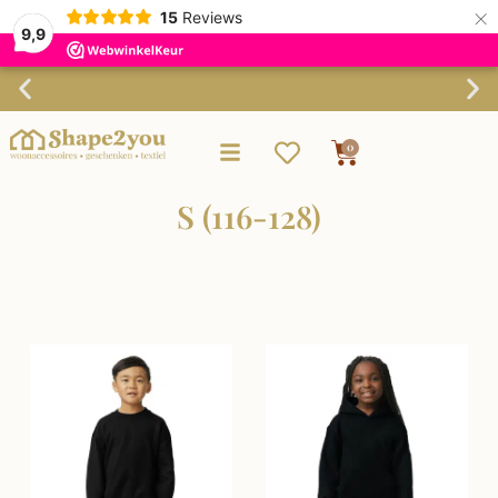
×
15
Reviews
9,9
Gratis verzending vanaf €75,-
0
S (116-128)