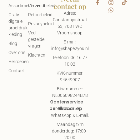
contact op
Assortiment
Verzendbeleid
Adres:
Gratis
Retourbeleid
Constantijnstraat
digitale
Privacybeleid
53, 7681 WC
proefdruk
Vroomshoop
Veel
kleding
gestelde
E-mail:
Blog
vragen
info@shape2you.nl
Over ons
Klachten
Telefoon: 06 16 77
Herroepen
10 02
Contact
KVK-nummer:
94549907
Btw-nummer:
NL005098244B78
Klantenservice
bereikbaar op
Telefonisch,
WhatsApp & E-mail:
Maandag t/m
donderdag: 17:00 -
20:00