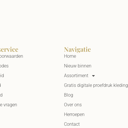
service
Navigatie
oorwaarden
Home
odes
Nieuw binnen
id
Assortiment
d
Gratis digitale proefdruk kleding
id
Blog
de vragen
Over ons
Herroepen
Contact