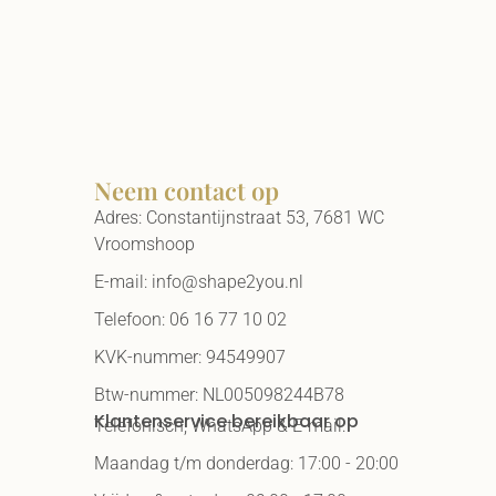
Neem contact op
Adres: Constantijnstraat 53, 7681 WC
Vroomshoop
E-mail: info@shape2you.nl
Telefoon: 06 16 77 10 02
KVK-nummer: 94549907
Btw-nummer: NL005098244B78
Klantenservice bereikbaar op
Telefonisch, WhatsApp & E-mail:
Maandag t/m donderdag: 17:00 - 20:00