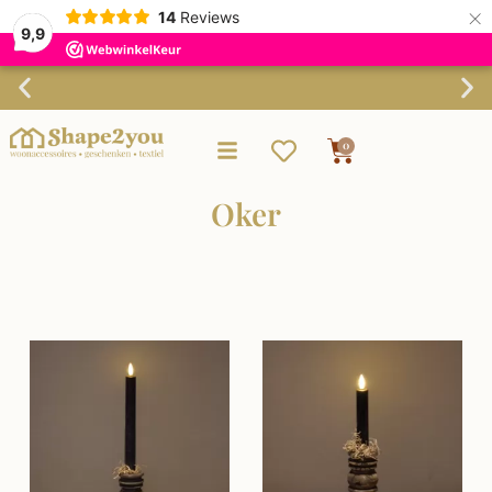
×
14
Reviews
9,9
Verzending binnen 3-4 werkdagen
0
Oker