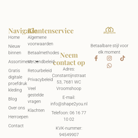
Navigatie
Klantenservice
Home
Algemene
voorwaarden
Betaalbare stijl voor
Nieuw
elk moment
Neem
binnen
Betaalmethodes
contact op
Assortiment
Verzendbeleid
Adres:
Gratis
Retourbeleid
Constantijnstraat
digitale
Privacybeleid
53, 7681 WC
proefdruk
Vroomshoop
Veel
kleding
gestelde
E-mail:
Blog
vragen
info@shape2you.nl
Over ons
Klachten
Telefoon: 06 16 77
Herroepen
10 02
Contact
KVK-nummer:
94549907