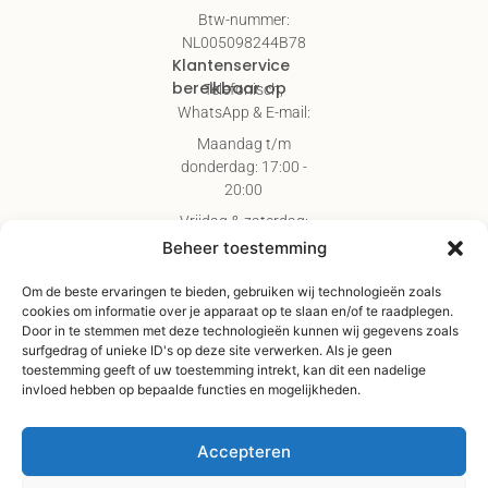
Btw-nummer:
NL005098244B78
Klantenservice
bereikbaar op
Telefonisch,
WhatsApp & E-mail:
Maandag t/m
donderdag: 17:00 -
20:00
Vrijdag & zaterdag:
09:00 - 17:00
Beheer toestemming
Gratis verzending
Om de beste ervaringen te bieden, gebruiken wij technologieën zoals
vanaf €75,-
cookies om informatie over je apparaat op te slaan en/of te raadplegen.
Verzending binnen 3-
Door in te stemmen met deze technologieën kunnen wij gegevens zoals
surfgedrag of unieke ID's op deze site verwerken. Als je geen
4 werkdagen
toestemming geeft of uw toestemming intrekt, kan dit een nadelige
Afhaal Kloosterdijk
invloed hebben op bepaalde functies en mogelijkheden.
178C, Sibculo
Accepteren