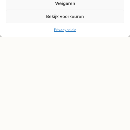
Weigeren
Bekijk voorkeuren
Privacybeleid
© Shape2you All Rights Reserved.
Overeenkomst herroepen