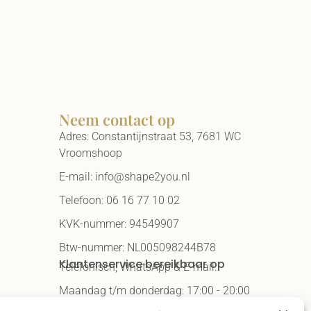
Neem contact op
Adres: Constantijnstraat 53, 7681 WC
Vroomshoop
E-mail: info@shape2you.nl
Telefoon: 06 16 77 10 02
KVK-nummer: 94549907
Btw-nummer: NL005098244B78
Klantenservice bereikbaar op
Telefonisch, WhatsApp & E-mail:
Maandag t/m donderdag: 17:00 - 20:00