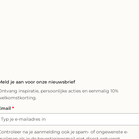
Meld je aan voor onze nieuwsbrief
Ontvang inspiratie, persoonlijke acties en eenmalig 10%
welkomstkorting.
Email
*
Controleer na je aanmelding ook je spam- of ongewenste e-
mailmap als je de bevestigingsmail niet direct ontvangt.