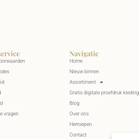
service
Navigatie
oorwaarden
Home
odes
Nieuw binnen
id
Assortiment
d
Gratis digitale proefdruk kleding
id
Blog
de vragen
Over ons
Herroepen
Contact