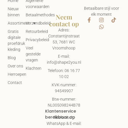
Home
Algemene
voorwaarden
Betaalbare stijl voor
Nieuw
elk moment
Neem
binnen
Betaalmethodes
contact op
Assortiment
Verzendbeleid
Adres:
Gratis
Retourbeleid
Constantijnstraat
digitale
Privacybeleid
53, 7681 WC
proefdruk
Vroomshoop
Veel
kleding
gestelde
E-mail:
Blog
vragen
info@shape2you.nl
Over ons
Klachten
Telefoon: 06 16 77
Herroepen
10 02
Contact
KVK-nummer:
94549907
Btw-nummer:
NL005098244B78
Klantenservice
bereikbaar op
Telefonisch,
WhatsApp & E-mail: