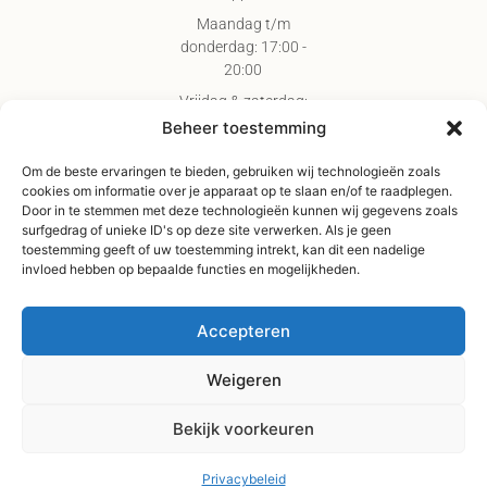
Maandag t/m
donderdag: 17:00 -
20:00
Vrijdag & zaterdag:
09:00 - 17:00
Beheer toestemming
Gratis verzending
Om de beste ervaringen te bieden, gebruiken wij technologieën zoals
vanaf €75,-
cookies om informatie over je apparaat op te slaan en/of te raadplegen.
Verzending binnen 3-
Door in te stemmen met deze technologieën kunnen wij gegevens zoals
surfgedrag of unieke ID's op deze site verwerken. Als je geen
4 werkdagen
toestemming geeft of uw toestemming intrekt, kan dit een nadelige
Afhaal Kloosterdijk
invloed hebben op bepaalde functies en mogelijkheden.
178C, Sibculo
Accepteren
Weigeren
Bekijk voorkeuren
Privacybeleid