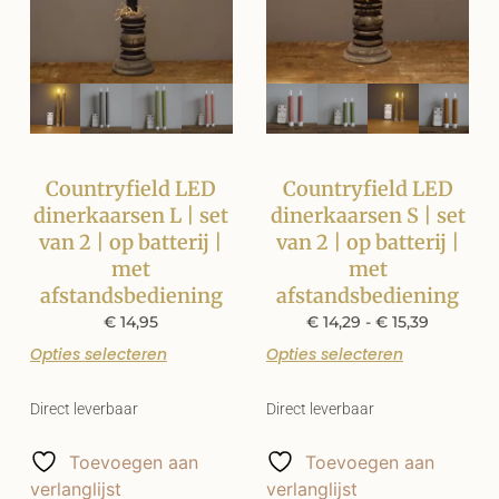
Countryfield LED
Countryfield LED
dinerkaarsen L | set
dinerkaarsen S | set
van 2 | op batterij |
van 2 | op batterij |
met
met
afstandsbediening
afstandsbediening
€
14,95
€
14,29
-
€
15,39
Opties selecteren
Opties selecteren
Direct leverbaar
Direct leverbaar
Toevoegen aan
Toevoegen aan
verlanglijst
verlanglijst