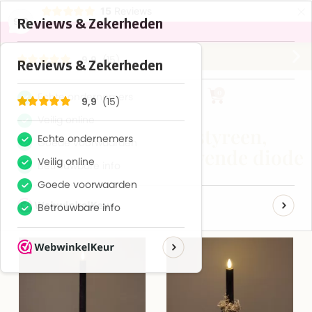
×
15
Reviews
9,9
Gratis verzending vanaf €75,-
0
Was (kaars), Polystyreen,
Parafinewas, Lichtgevende diode