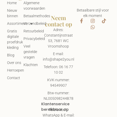
Home
Algemene
voorwaarden
Betaalbare stijl voor
Nieuw
elk moment
Neem
binnen
Betaalmethodes
contact op
Assortiment
Verzendbeleid
Adres:
Gratis
Retourbeleid
Constantijnstraat
digitale
Privacybeleid
53, 7681 WC
proefdruk
Vroomshoop
Veel
kleding
gestelde
E-mail:
Blog
vragen
info@shape2you.nl
Over ons
Klachten
Telefoon: 06 16 77
Herroepen
10 02
Contact
KVK-nummer:
94549907
Btw-nummer:
NL005098244B78
Klantenservice
bereikbaar op
Telefonisch,
WhatsApp & E-mail: