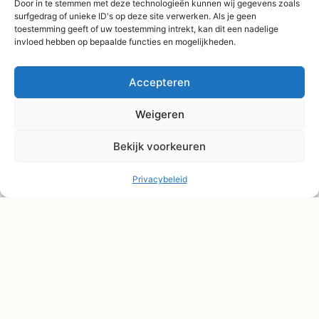
Verzending binnen 3-
Door in te stemmen met deze technologieën kunnen wij gegevens zoals
surfgedrag of unieke ID's op deze site verwerken. Als je geen
4 werkdagen
toestemming geeft of uw toestemming intrekt, kan dit een nadelige
Afhaal Kloosterdijk
invloed hebben op bepaalde functies en mogelijkheden.
178C, Sibculo
Accepteren
Weigeren
Bekijk voorkeuren
Privacybeleid
© Shape2you All Rights Reserved.
Overeenkomst herroepen