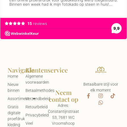
Navigatie
Klantenservice
Home
Algemene
voorwaarden
Betaalbare stijl voor
Nieuw
elk moment
Neem
binnen
Betaalmethodes
contact op
Assortiment
Verzendbeleid
Adres:
Gratis
Retourbeleid
Constantijnstraat
digitale
Privacybeleid
53, 7681 WC
proefdruk
Vroomshoop
Veel
kleding