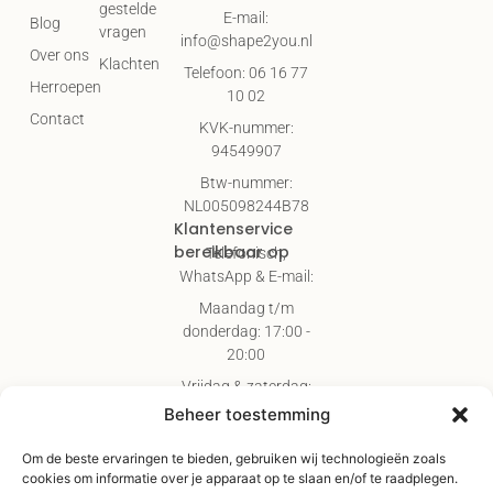
gestelde
E-mail:
Blog
vragen
info@shape2you.nl
Over ons
Klachten
Telefoon: 06 16 77
Herroepen
10 02
Contact
KVK-nummer:
94549907
Btw-nummer:
NL005098244B78
Klantenservice
bereikbaar op
Telefonisch,
WhatsApp & E-mail:
Maandag t/m
donderdag: 17:00 -
20:00
Vrijdag & zaterdag:
09:00 - 17:00
Beheer toestemming
Gratis verzending
Om de beste ervaringen te bieden, gebruiken wij technologieën zoals
vanaf €75,-
cookies om informatie over je apparaat op te slaan en/of te raadplegen.