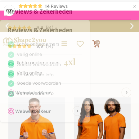
×
14
Reviews
9,9
Gratis verzending vanaf €75,-
0
4xl