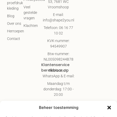
53, 7681 WC
proefdruk
Vroomshoop
Veel
kleding
gestelde
E-mail:
Blog
vragen
info@shape2you.nl
Over ons
Klachten
Telefoon: 06 16 77
Herroepen
10 02
Contact
KVK-nummer:
94549907
Btw-nummer:
NL005098244B78
Klantenservice
bereikbaar op
Telefonisch,
WhatsApp & E-mail:
Maandag t/m
donderdag: 17:00 -
20:00
Vrijdag & zaterdag:
09:00 - 17:00
Beheer toestemming
Gratis verzending