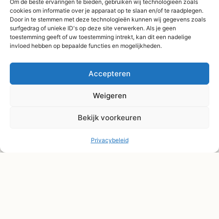
Om de beste ervaringen te bieden, gebruiken wij technologieën zoals
vanaf €75,-
cookies om informatie over je apparaat op te slaan en/of te raadplegen.
Verzending binnen 3-
Door in te stemmen met deze technologieën kunnen wij gegevens zoals
surfgedrag of unieke ID's op deze site verwerken. Als je geen
4 werkdagen
toestemming geeft of uw toestemming intrekt, kan dit een nadelige
Afhaal Kloosterdijk
invloed hebben op bepaalde functies en mogelijkheden.
178C, Sibculo
Accepteren
Weigeren
Bekijk voorkeuren
Privacybeleid
© Shape2you All Rights Reserved.
Overeenkomst herroepen