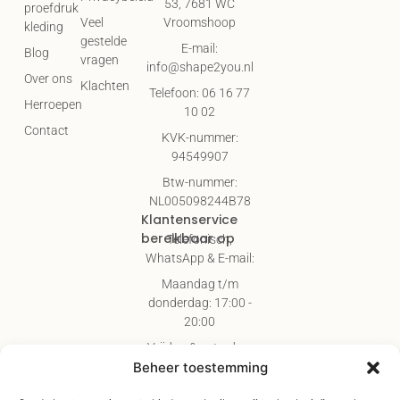
53, 7681 WC
proefdruk
Vroomshoop
Veel
kleding
gestelde
E-mail:
Blog
vragen
info@shape2you.nl
Over ons
Klachten
Telefoon: 06 16 77
Herroepen
10 02
Contact
KVK-nummer:
94549907
Btw-nummer:
NL005098244B78
Klantenservice
bereikbaar op
Telefonisch,
WhatsApp & E-mail:
Maandag t/m
donderdag: 17:00 -
20:00
Vrijdag & zaterdag:
09:00 - 17:00
Beheer toestemming
Gratis verzending