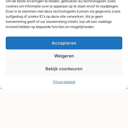
Om de beste ervaringen te bieden, gebruiken wij technologieën zoals
vanaf €75,-
cookies om informatie over je apparaat op te slaan en/of te raadplegen.
Verzending binnen 3-
Door in te stemmen met deze technologieën kunnen wij gegevens zoals
surfgedrag of unieke ID's op deze site verwerken. Als je geen
4 werkdagen
toestemming geeft of uw toestemming intrekt, kan dit een nadelige
Afhaal Kloosterdijk
invloed hebben op bepaalde functies en mogelijkheden.
178C, Sibculo
Accepteren
Weigeren
Bekijk voorkeuren
Privacybeleid
© Shape2you All Rights Reserved.
Overeenkomst herroepen