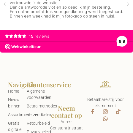
Navigatie
Klantenservice
Home
Algemene
voorwaarden
Betaalbare stijl voor
Nieuw
elk moment
Neem
binnen
Betaalmethodes
contact op
Assortiment
Verzendbeleid
Adres:
Gratis
Retourbeleid
Constantijnstraat
digitale
Privacybeleid