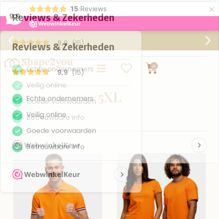
×
15
Reviews
9,9
Gratis verzending vanaf €75,-
0
5XL