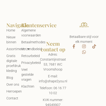
Navigatie
Klantenservice
Home
Algemene
voorwaarden
Betaalbare stijl voor
Nieuw
elk moment
Neem
binnen
Betaalmethodes
contact op
Assortiment
Verzendbeleid
Adres:
Gratis
Retourbeleid
Constantijnstraat
digitale
Privacybeleid
53, 7681 WC
proefdruk
Vroomshoop
Veel
kleding
gestelde
E-mail:
Blog
vragen
info@shape2you.nl
Over ons
Klachten
Telefoon: 06 16 77
Herroepen
10 02
Contact
KVK-nummer:
94549907