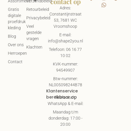
contact op
Assortiment
Verzendbeleid
Adres:
Gratis
Retourbeleid
Constantijnstraat
digitale
Privacybeleid
53, 7681 WC
proefdruk
Vroomshoop
Veel
kleding
gestelde
E-mail:
Blog
vragen
info@shape2you.nl
Over ons
Klachten
Telefoon: 06 16 77
Herroepen
10 02
Contact
KVK-nummer:
94549907
Btw-nummer:
NL005098244B78
Klantenservice
bereikbaar op
Telefonisch,
WhatsApp & E-mail:
Maandag t/m
donderdag: 17:00 -
20:00