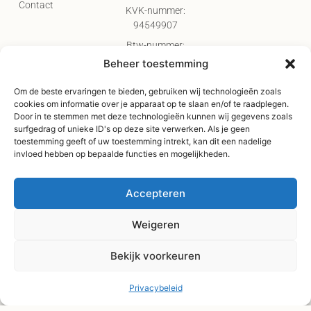
Contact
KVK-nummer:
94549907
Btw-nummer:
NL005098244B78
Beheer toestemming
Klantenservice
bereikbaar op
Telefonisch,
Om de beste ervaringen te bieden, gebruiken wij technologieën zoals
WhatsApp & E-mail:
cookies om informatie over je apparaat op te slaan en/of te raadplegen.
Door in te stemmen met deze technologieën kunnen wij gegevens zoals
Maandag t/m
surfgedrag of unieke ID's op deze site verwerken. Als je geen
donderdag: 17:00 -
toestemming geeft of uw toestemming intrekt, kan dit een nadelige
20:00
invloed hebben op bepaalde functies en mogelijkheden.
Vrijdag & zaterdag:
09:00 - 17:00
Accepteren
Gratis verzending
vanaf €75,-
Weigeren
Verzending binnen 3-
Bekijk voorkeuren
4 werkdagen
Afhaal Kloosterdijk
Privacybeleid
178C, Sibculo