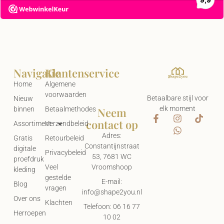
Navigatie
Klantenservice
Home
Algemene
voorwaarden
Betaalbare stijl voor
Nieuw
elk moment
Neem
binnen
Betaalmethodes
contact op
Assortiment
Verzendbeleid
Adres:
Gratis
Retourbeleid
Constantijnstraat
digitale
Privacybeleid
53, 7681 WC
proefdruk
Vroomshoop
Veel
kleding
gestelde
E-mail:
Blog
vragen
info@shape2you.nl
Over ons
Klachten
Telefoon: 06 16 77
Herroepen
10 02