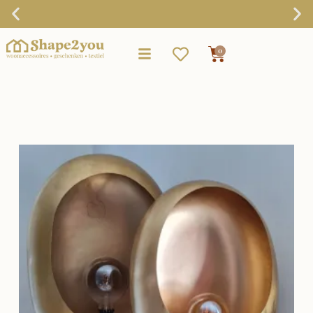
×
15
Reviews
9,9
Gratis verzending vanaf €75,-
0