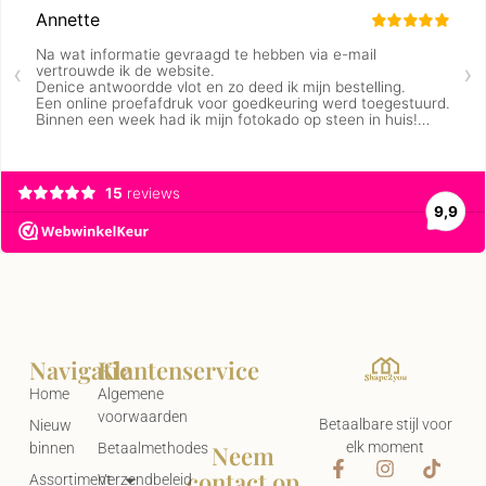
Navigatie
Klantenservice
Home
Algemene
voorwaarden
Betaalbare stijl voor
Nieuw
elk moment
Neem
binnen
Betaalmethodes
contact op
Assortiment
Verzendbeleid
Adres:
Gratis
Retourbeleid
Constantijnstraat
digitale