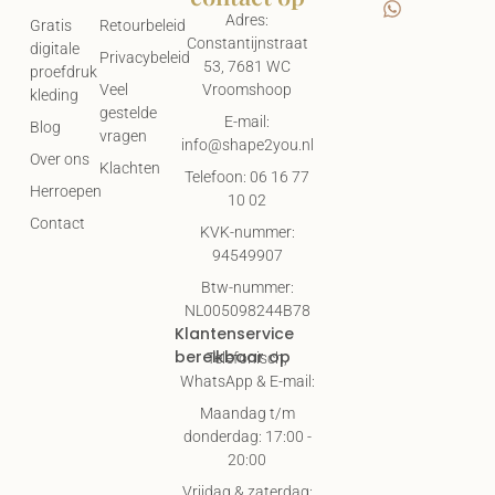
Privacybeleid
53, 7681 WC
proefdruk
Vroomshoop
Veel
kleding
gestelde
E-mail:
Blog
vragen
info@shape2you.nl
Over ons
Klachten
Telefoon: 06 16 77
Herroepen
10 02
Contact
KVK-nummer:
94549907
Btw-nummer:
NL005098244B78
Klantenservice
bereikbaar op
Telefonisch,
WhatsApp & E-mail:
Maandag t/m
donderdag: 17:00 -
20:00
Vrijdag & zaterdag:
09:00 - 17:00