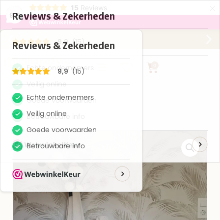
×
15
Reviews
9,9
Gratis verzending vanaf €75,-
0