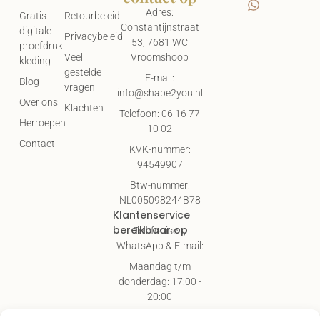
Adres:
Gratis
Retourbeleid
Constantijnstraat
digitale
Privacybeleid
53, 7681 WC
proefdruk
Vroomshoop
Veel
kleding
gestelde
E-mail:
Blog
vragen
info@shape2you.nl
Over ons
Klachten
Telefoon: 06 16 77
Herroepen
10 02
Contact
KVK-nummer:
94549907
Btw-nummer:
NL005098244B78
Klantenservice
bereikbaar op
Telefonisch,
WhatsApp & E-mail:
Maandag t/m
donderdag: 17:00 -
20:00
Vrijdag & zaterdag: