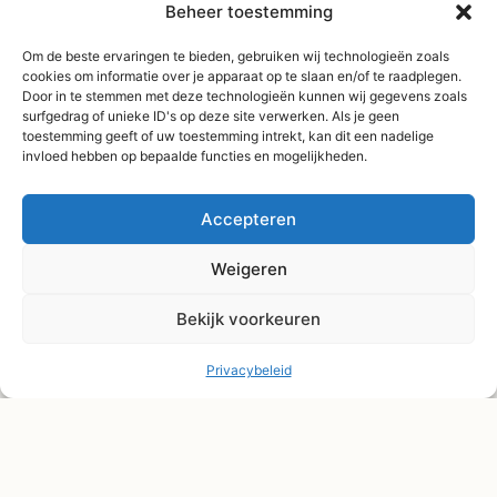
Beheer toestemming
09:00 - 17:00
Gratis verzending
Om de beste ervaringen te bieden, gebruiken wij technologieën zoals
vanaf €75,-
cookies om informatie over je apparaat op te slaan en/of te raadplegen.
Door in te stemmen met deze technologieën kunnen wij gegevens zoals
Verzending binnen 3-
surfgedrag of unieke ID's op deze site verwerken. Als je geen
4 werkdagen
toestemming geeft of uw toestemming intrekt, kan dit een nadelige
invloed hebben op bepaalde functies en mogelijkheden.
Afhaal Kloosterdijk
178C, Sibculo
Accepteren
Weigeren
Bekijk voorkeuren
Privacybeleid
© Shape2you All Rights Reserved.
Overeenkomst herroepen