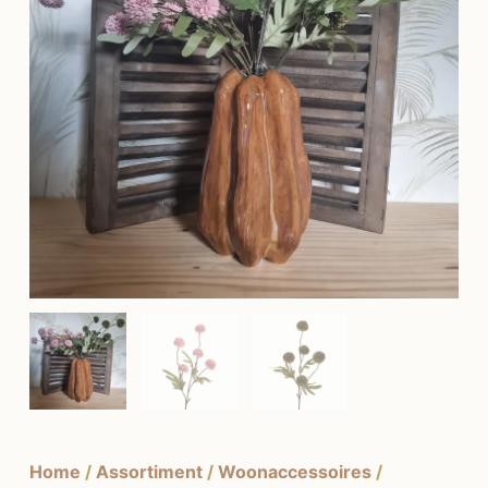
Home
/
Assortiment
/
Woonaccessoires
/