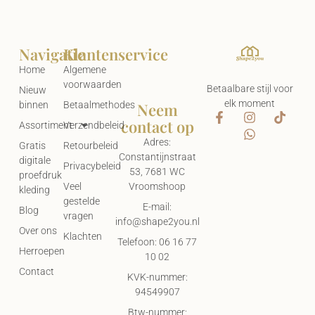
Navigatie
Klantenservice
Home
Algemene
voorwaarden
Betaalbare stijl voor
Nieuw
elk moment
Neem
binnen
Betaalmethodes
contact op
Assortiment
Verzendbeleid
Adres:
Gratis
Retourbeleid
Constantijnstraat
digitale
Privacybeleid
53, 7681 WC
proefdruk
Vroomshoop
Veel
kleding
gestelde
E-mail:
Blog
vragen
info@shape2you.nl
Over ons
Klachten
Telefoon: 06 16 77
Herroepen
10 02
Contact
KVK-nummer:
94549907
Btw-nummer: