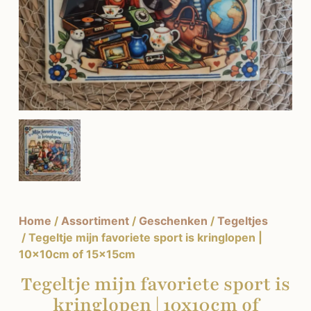
Home
/
Assortiment
/
Geschenken
/
Tegeltjes
/ Tegeltje mijn favoriete sport is kringlopen |
10x10cm of 15x15cm
Tegeltje mijn favoriete sport is
kringlopen | 10x10cm of