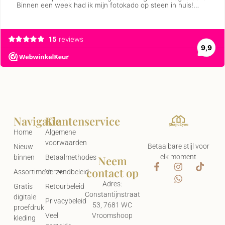
Navigatie
Klantenservice
Home
Algemene
voorwaarden
Betaalbare stijl voor
Nieuw
elk moment
Neem
binnen
Betaalmethodes
contact op
Assortiment
Verzendbeleid
Adres:
Gratis
Retourbeleid
Constantijnstraat
digitale
Privacybeleid
53, 7681 WC
proefdruk
Vroomshoop
Veel
kleding