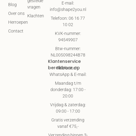
gestelde
E-mail:
Blog
vragen
info@shape2you.nl
Over ons
Klachten
Telefoon: 06 16 77
Herroepen
10 02
Contact
KVK-nummer:
94549907
Btw-nummer:
NL005098244B78
Klantenservice
bereikbaar op
Telefonisch,
WhatsApp & E-mail:
Maandag t/m
donderdag: 17:00 -
20:00
Vrijdag & zaterdag:
09:00 - 17:00
Gratis verzending
vanaf €75,-
Verzending binnen 3-