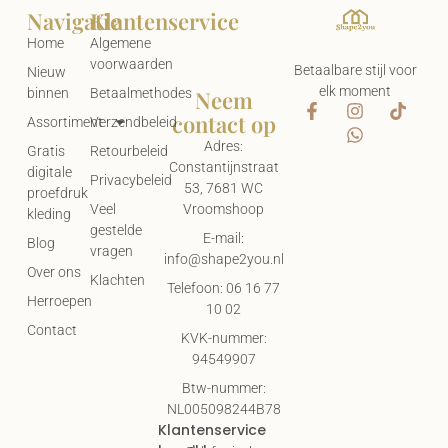
Navigatie
Klantenservice
Home
Algemene
voorwaarden
Betaalbare stijl voor
Nieuw
elk moment
Neem
binnen
Betaalmethodes
contact op
Assortiment
Verzendbeleid
Adres:
Gratis
Retourbeleid
Constantijnstraat
digitale
Privacybeleid
53, 7681 WC
proefdruk
Vroomshoop
Veel
kleding
gestelde
E-mail:
Blog
vragen
info@shape2you.nl
Over ons
Klachten
Telefoon: 06 16 77
Herroepen
10 02
Contact
KVK-nummer:
94549907
Btw-nummer:
NL005098244B78
Klantenservice