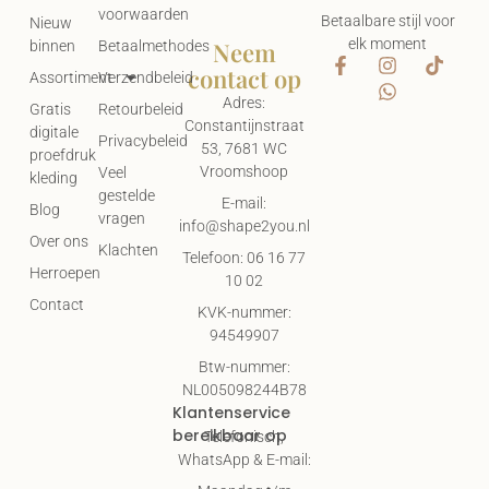
voorwaarden
Betaalbare stijl voor
Nieuw
elk moment
Neem
binnen
Betaalmethodes
contact op
Assortiment
Verzendbeleid
Adres:
Gratis
Retourbeleid
Constantijnstraat
digitale
Privacybeleid
53, 7681 WC
proefdruk
Vroomshoop
Veel
kleding
gestelde
E-mail:
Blog
vragen
info@shape2you.nl
Over ons
Klachten
Telefoon: 06 16 77
Herroepen
10 02
Contact
KVK-nummer:
94549907
Btw-nummer:
NL005098244B78
Klantenservice
bereikbaar op
Telefonisch,
WhatsApp & E-mail:
Maandag t/m