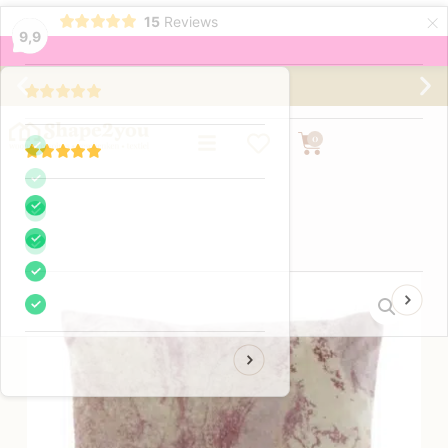
×
15
Reviews
9,9
Gratis verzending vanaf €75,-
0