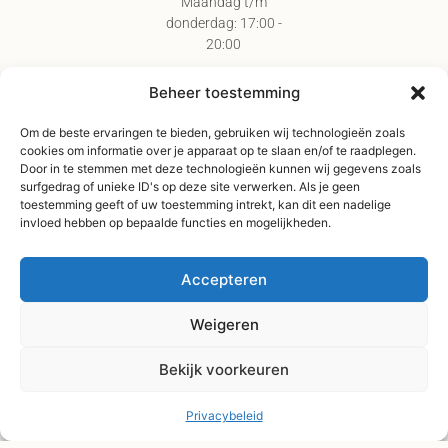
donderdag: 17:00 -
20:00
Vrijdag & zaterdag:
09:00 - 17:00
Beheer toestemming
Gratis verzending
Om de beste ervaringen te bieden, gebruiken wij technologieën zoals
vanaf €75,-
cookies om informatie over je apparaat op te slaan en/of te raadplegen.
Verzending binnen 3-
Door in te stemmen met deze technologieën kunnen wij gegevens zoals
surfgedrag of unieke ID's op deze site verwerken. Als je geen
4 werkdagen
toestemming geeft of uw toestemming intrekt, kan dit een nadelige
Afhaal Kloosterdijk
invloed hebben op bepaalde functies en mogelijkheden.
178C, Sibculo
Accepteren
Weigeren
Bekijk voorkeuren
Privacybeleid