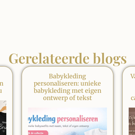
Gerelateerde blogs
Babykleding
V
en
personaliseren: unieke
u
babykleding met eigen
ontwerp of tekst
c