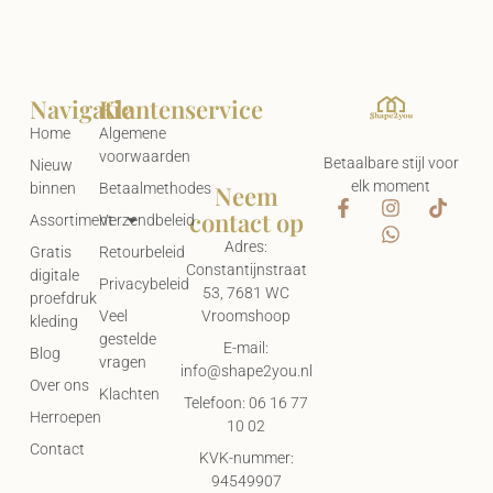
Navigatie
Klantenservice
Home
Algemene
voorwaarden
Betaalbare stijl voor
Nieuw
elk moment
Neem
binnen
Betaalmethodes
contact op
Assortiment
Verzendbeleid
Adres:
Gratis
Retourbeleid
Constantijnstraat
digitale
Privacybeleid
53, 7681 WC
proefdruk
Vroomshoop
Veel
kleding
gestelde
E-mail:
Blog
vragen
info@shape2you.nl
Over ons
Klachten
Telefoon: 06 16 77
Herroepen
10 02
Contact
KVK-nummer:
94549907