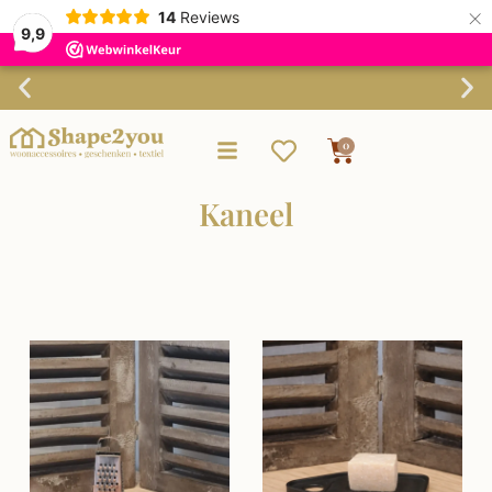
×
14
Reviews
9,9
Verzending binnen 3-4 werkdagen
0
Kaneel