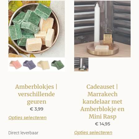
Amberblokjes |
Cadeauset |
verschillende
Marrakech
geuren
kandelaar met
Amberblokje en
€
3,99
Mini Rasp
Opties selecteren
€
14,95
Opties selecteren
Direct leverbaar