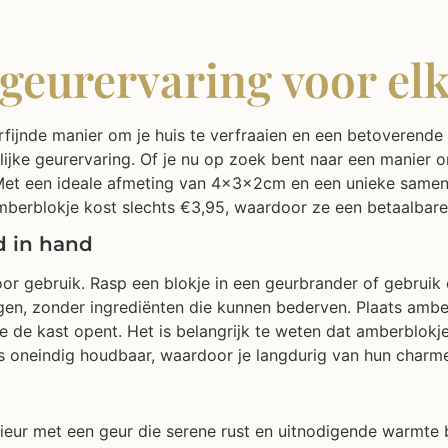
geurervaring voor elk
ijnde manier om je huis te verfraaien en een betoverende g
lijke geurervaring. Of je nu op zoek bent naar een manier om
 Met een ideale afmeting van 4x3x2cm en een unieke samens
amberblokje kost slechts €3,95, waardoor ze een betaalbare 
nd in hand
r gebruik. Rasp een blokje in een geurbrander of gebruik 
hangen, zonder ingrediënten die kunnen bederven. Plaats amb
 je de kast opent. Het is belangrijk te weten dat amberblo
s oneindig houdbaar, waardoor je langdurig van hun charme
erieur met een geur die serene rust en uitnodigende warmte