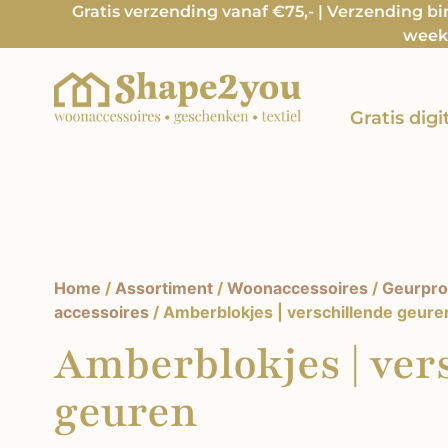
Gratis verzending vanaf €75,- | Verzending b
week 
Gratis dig
Home
/
Assortiment
/
Woonaccessoires
/
Geurpro
accessoires
/ Amberblokjes | verschillende geure
Amberblokjes | ver
geuren