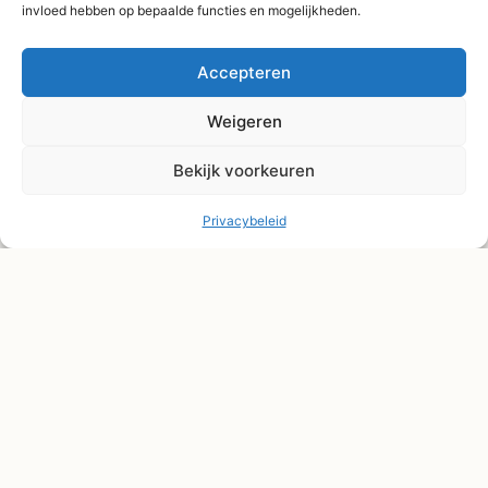
Afhaal Kloosterdijk
invloed hebben op bepaalde functies en mogelijkheden.
178C, Sibculo
Accepteren
Weigeren
Bekijk voorkeuren
Privacybeleid
© Shape2you All Rights Reserved.
Overeenkomst herroepen