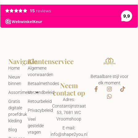
Navigatie
Klantenservice
Home
Algemene
voorwaarden
Betaalbare stijl voor
Nieuw
elk moment
Neem
binnen
Betaalmethodes
contact op
Assortiment
Verzendbeleid
Adres:
Gratis
Retourbeleid
Constantijnstraat
digitale
Privacybeleid
53, 7681 WC
proefdruk
Vroomshoop
Veel
kleding
gestelde
E-mail:
Blog
vragen
info@shape2you.nl