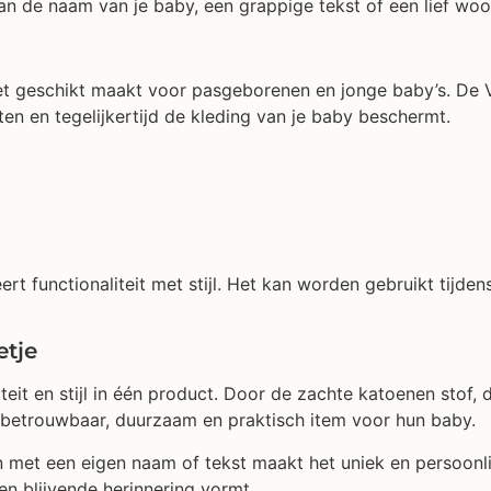
an de naam van je baby, een grappige tekst of een lief woo
et geschikt maakt voor pasgeborenen en jonge baby’s. De V
tten en tegelijkertijd de kleding van je baby beschermt.
rt functionaliteit met stijl. Het kan worden gebruikt tijdens
etje
it en stijl in één product. Door de zachte katoenen stof, du
n betrouwbaar, duurzaam en praktisch item voor hun baby.
 met een eigen naam of tekst maakt het uniek en persoonlijk
en blijvende herinnering vormt.