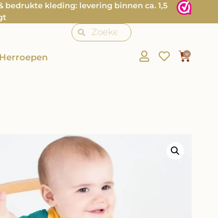
bedrukte kleding: levering binnen ca. 1,5
gt
0
Herroepen