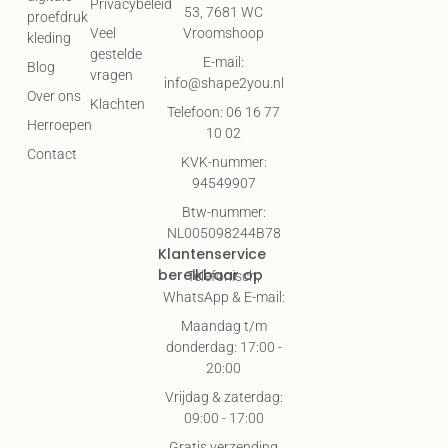
Privacybeleid
53, 7681 WC
proefdruk
Vroomshoop
Veel
kleding
gestelde
E-mail:
Blog
vragen
info@shape2you.nl
Over ons
Klachten
Telefoon: 06 16 77
Herroepen
10 02
Contact
KVK-nummer:
94549907
Btw-nummer:
NL005098244B78
Klantenservice
bereikbaar op
Telefonisch,
WhatsApp & E-mail:
Maandag t/m
donderdag: 17:00 -
20:00
Vrijdag & zaterdag:
09:00 - 17:00
Gratis verzending