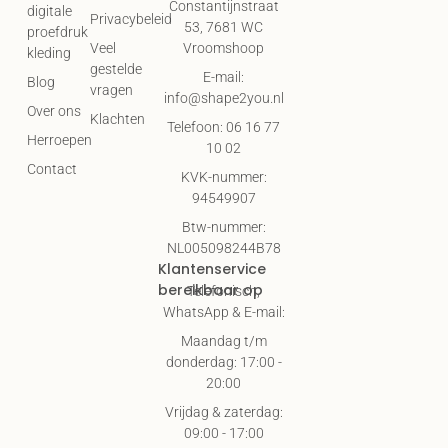
Constantijnstraat
digitale
Privacybeleid
53, 7681 WC
proefdruk
Vroomshoop
Veel
kleding
gestelde
E-mail:
Blog
vragen
info@shape2you.nl
Over ons
Klachten
Telefoon: 06 16 77
Herroepen
10 02
Contact
KVK-nummer:
94549907
Btw-nummer:
NL005098244B78
Klantenservice
bereikbaar op
Telefonisch,
WhatsApp & E-mail:
Maandag t/m
donderdag: 17:00 -
20:00
Vrijdag & zaterdag:
09:00 - 17:00