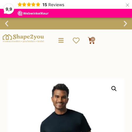
×
15
Reviews
9,9
Verzending binnen 3-4 werkdagen
0