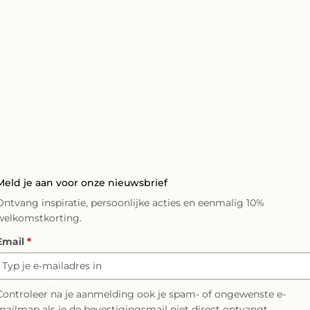
Meld je aan voor onze nieuwsbrief
Ontvang inspiratie, persoonlijke acties en eenmalig 10%
welkomstkorting.
Email
*
Controleer na je aanmelding ook je spam- of ongewenste e-
mailmap als je de bevestigingsmail niet direct ontvangt.