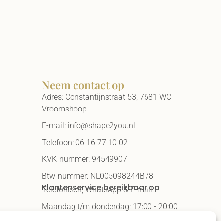
Neem contact op
Adres: Constantijnstraat 53, 7681 WC
Vroomshoop
E-mail: info@shape2you.nl
Telefoon: 06 16 77 10 02
KVK-nummer: 94549907
Btw-nummer: NL005098244B78
Klantenservice bereikbaar op
Telefonisch, WhatsApp & E-mail:
Maandag t/m donderdag: 17:00 - 20:00