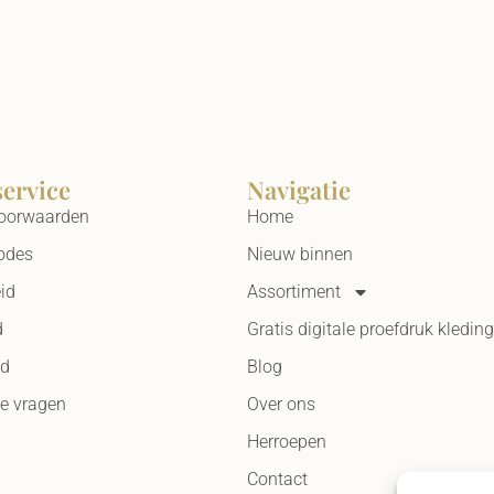
service
Navigatie
oorwaarden
Home
odes
Nieuw binnen
id
Assortiment
d
Gratis digitale proefdruk kleding
id
Blog
de vragen
Over ons
Herroepen
Contact