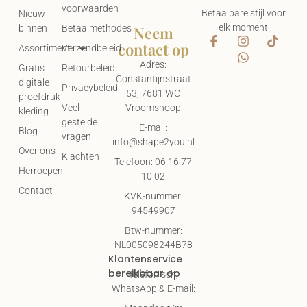
voorwaarden
Betaalbare stijl voor
Nieuw
elk moment
Neem
binnen
Betaalmethodes
contact op
Assortiment
Verzendbeleid
Adres:
Gratis
Retourbeleid
Constantijnstraat
digitale
Privacybeleid
53, 7681 WC
proefdruk
Vroomshoop
Veel
kleding
gestelde
E-mail:
Blog
vragen
info@shape2you.nl
Over ons
Klachten
Telefoon: 06 16 77
Herroepen
10 02
Contact
KVK-nummer:
94549907
Btw-nummer:
NL005098244B78
Klantenservice
bereikbaar op
Telefonisch,
WhatsApp & E-mail: