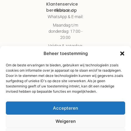
Klantenservice
bereikbaar op
Telefonisch,
WhatsApp & E-mail:
Maandag t/m
donderdag: 17:00 -
20:00
Vrijdag & zaterdag:
09:00 - 17:00
Beheer toestemming
Gratis verzending
Om de beste ervaringen te bieden, gebruiken wij technologieën zoals
vanaf €75,-
cookies om informatie over je apparaat op te slaan en/of te raadplegen.
Verzending binnen 3-
Door in te stemmen met deze technologieën kunnen wij gegevens zoals
surfgedrag of unieke ID's op deze site verwerken. Als je geen
4 werkdagen
toestemming geeft of uw toestemming intrekt, kan dit een nadelige
Afhaal Kloosterdijk
invloed hebben op bepaalde functies en mogelijkheden.
178C, Sibculo
Accepteren
Weigeren