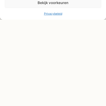
Bekijk voorkeuren
Privacybeleid
© Shape2you All Rights Reserved.
Overeenkomst herroepen