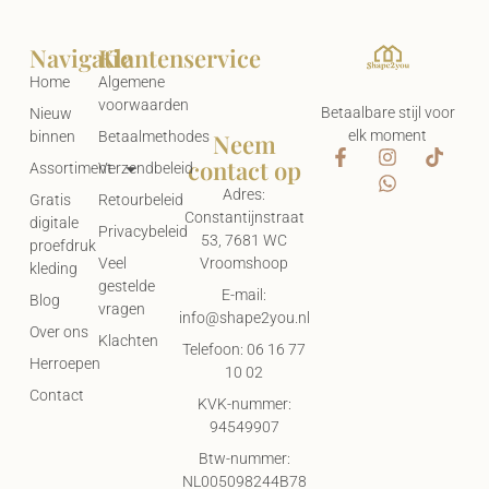
Navigatie
Klantenservice
Home
Algemene
voorwaarden
Betaalbare stijl voor
Nieuw
elk moment
Neem
binnen
Betaalmethodes
contact op
Assortiment
Verzendbeleid
Adres:
Gratis
Retourbeleid
Constantijnstraat
digitale
Privacybeleid
53, 7681 WC
proefdruk
Vroomshoop
Veel
kleding
gestelde
E-mail:
Blog
vragen
info@shape2you.nl
Over ons
Klachten
Telefoon: 06 16 77
Herroepen
10 02
Contact
KVK-nummer:
94549907
Btw-nummer:
NL005098244B78