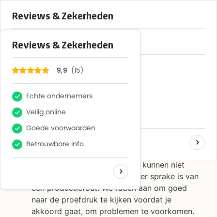
×
15
Reviews
9,9
Gratis verzending vanaf €75,-
0
Kan ik gepersonaliseerde
producten retourneren?
A
Kan ik gepersonaliseerde producten
retourneren?
Gepersonaliseerde producten kunnen niet
geretourneerd worden, tenzij er sprake is van
een productiefout. We raden aan om goed
naar de proefdruk te kijken voordat je
akkoord gaat, om problemen te voorkomen.