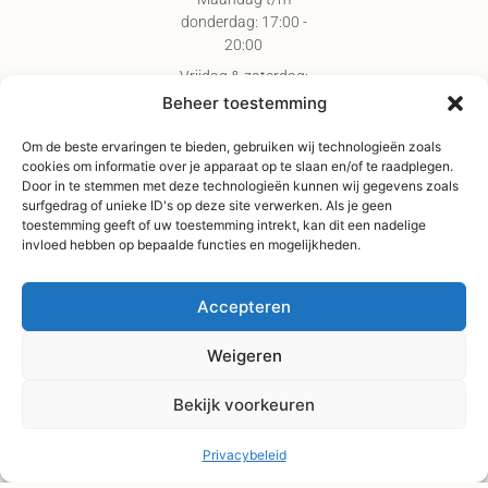
donderdag: 17:00 -
20:00
Vrijdag & zaterdag:
09:00 - 17:00
Beheer toestemming
Gratis verzending
Om de beste ervaringen te bieden, gebruiken wij technologieën zoals
vanaf €75,-
cookies om informatie over je apparaat op te slaan en/of te raadplegen.
Verzending binnen 3-
Door in te stemmen met deze technologieën kunnen wij gegevens zoals
surfgedrag of unieke ID's op deze site verwerken. Als je geen
4 werkdagen
toestemming geeft of uw toestemming intrekt, kan dit een nadelige
Afhaal Kloosterdijk
invloed hebben op bepaalde functies en mogelijkheden.
178C, Sibculo
Accepteren
Weigeren
Bekijk voorkeuren
Privacybeleid