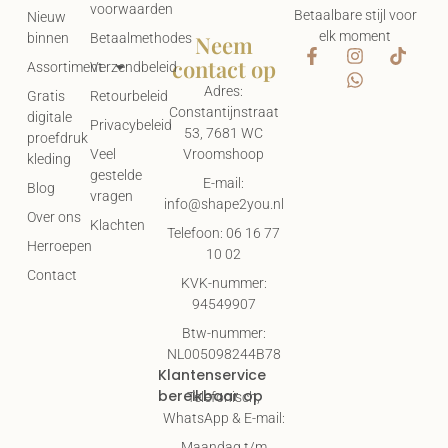
voorwaarden
Betaalbare stijl voor
Nieuw
elk moment
Neem
binnen
Betaalmethodes
contact op
Assortiment
Verzendbeleid
Adres:
Gratis
Retourbeleid
Constantijnstraat
digitale
Privacybeleid
53, 7681 WC
proefdruk
Vroomshoop
Veel
kleding
gestelde
E-mail:
Blog
vragen
info@shape2you.nl
Over ons
Klachten
Telefoon: 06 16 77
Herroepen
10 02
Contact
KVK-nummer:
94549907
Btw-nummer:
NL005098244B78
Klantenservice
bereikbaar op
Telefonisch,
WhatsApp & E-mail:
Maandag t/m