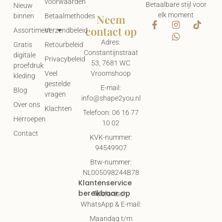
voorwaarden
Betaalbare stijl voor
Nieuw
elk moment
Neem
binnen
Betaalmethodes
contact op
Assortiment
Verzendbeleid
Adres:
Gratis
Retourbeleid
Constantijnstraat
digitale
Privacybeleid
53, 7681 WC
proefdruk
Vroomshoop
Veel
kleding
gestelde
E-mail:
Blog
vragen
info@shape2you.nl
Over ons
Klachten
Telefoon: 06 16 77
Herroepen
10 02
Contact
KVK-nummer:
94549907
Btw-nummer:
NL005098244B78
Klantenservice
bereikbaar op
Telefonisch,
WhatsApp & E-mail:
Maandag t/m