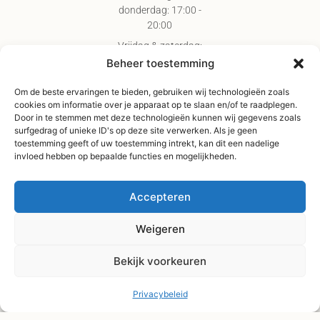
donderdag: 17:00 -
20:00
Vrijdag & zaterdag:
09:00 - 17:00
Beheer toestemming
Gratis verzending
Om de beste ervaringen te bieden, gebruiken wij technologieën zoals
vanaf €75,-
cookies om informatie over je apparaat op te slaan en/of te raadplegen.
Verzending binnen 3-
Door in te stemmen met deze technologieën kunnen wij gegevens zoals
surfgedrag of unieke ID's op deze site verwerken. Als je geen
4 werkdagen
toestemming geeft of uw toestemming intrekt, kan dit een nadelige
Afhaal Kloosterdijk
invloed hebben op bepaalde functies en mogelijkheden.
178C, Sibculo
Accepteren
Weigeren
Bekijk voorkeuren
Privacybeleid