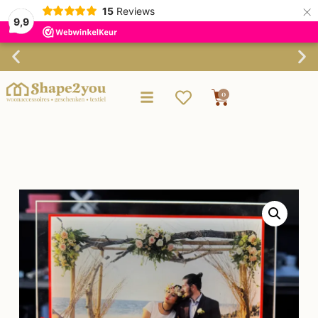
×
15
Reviews
9,9
Verzending binnen 3-4 werkdagen
0