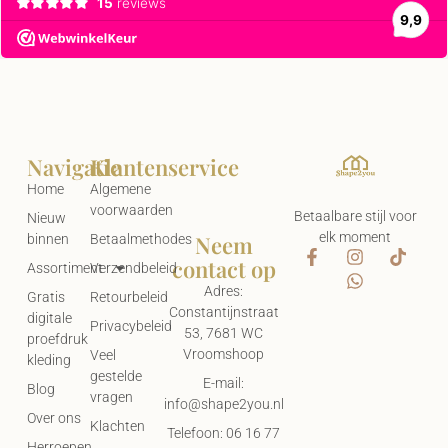
Navigatie
Klantenservice
Home
Algemene
voorwaarden
Betaalbare stijl voor
Nieuw
elk moment
Neem
binnen
Betaalmethodes
contact op
Assortiment
Verzendbeleid
Adres:
Gratis
Retourbeleid
Constantijnstraat
digitale
Privacybeleid
53, 7681 WC
proefdruk
Vroomshoop
Veel
kleding
gestelde
E-mail:
Blog
vragen
info@shape2you.nl
Over ons
Klachten
Telefoon: 06 16 77
Herroepen