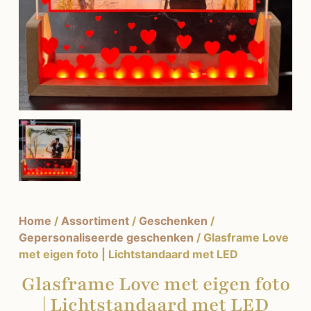
Home
/
Assortiment
/
Geschenken
/
Gepersonaliseerde geschenken
/ Glasframe Love
met eigen foto | Lichtstandaard met LED
Glasframe Love met eigen foto
| Lichtstandaard met LED