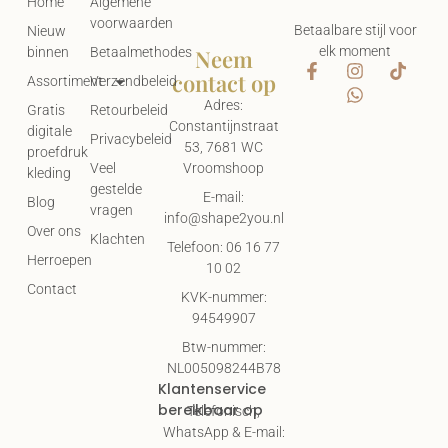
Home
Algemene
voorwaarden
Betaalbare stijl voor
Nieuw
elk moment
Neem
binnen
Betaalmethodes
contact op
Assortiment
Verzendbeleid
Adres:
Gratis
Retourbeleid
Constantijnstraat
digitale
Privacybeleid
53, 7681 WC
proefdruk
Vroomshoop
Veel
kleding
gestelde
E-mail:
Blog
vragen
info@shape2you.nl
Over ons
Klachten
Telefoon: 06 16 77
Herroepen
10 02
Contact
KVK-nummer:
94549907
Btw-nummer:
NL005098244B78
Klantenservice
bereikbaar op
Telefonisch,
WhatsApp & E-mail: