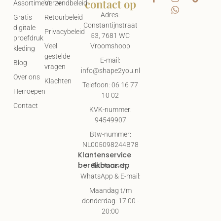
contact op
Assortiment
Verzendbeleid
Adres:
Gratis
Retourbeleid
Constantijnstraat
digitale
Privacybeleid
53, 7681 WC
proefdruk
Vroomshoop
Veel
kleding
gestelde
E-mail:
Blog
vragen
info@shape2you.nl
Over ons
Klachten
Telefoon: 06 16 77
Herroepen
10 02
Contact
KVK-nummer:
94549907
Btw-nummer:
NL005098244B78
Klantenservice
bereikbaar op
Telefonisch,
WhatsApp & E-mail:
Maandag t/m
donderdag: 17:00 -
20:00