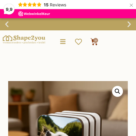
×
15
Reviews
9,9
Verzending binnen 3-4 werkdagen
0