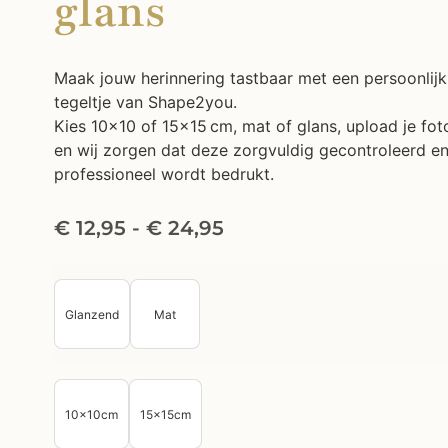
glans
Maak jouw herinnering tastbaar met een persoonlijk
tegeltje van Shape2you.
Kies 10×10 of 15×15 cm, mat of glans, upload je fot
en wij zorgen dat deze zorgvuldig gecontroleerd e
professioneel wordt bedrukt.
€
12,95
-
€
24,95
Glanzend
Mat
10x10cm
15x15cm