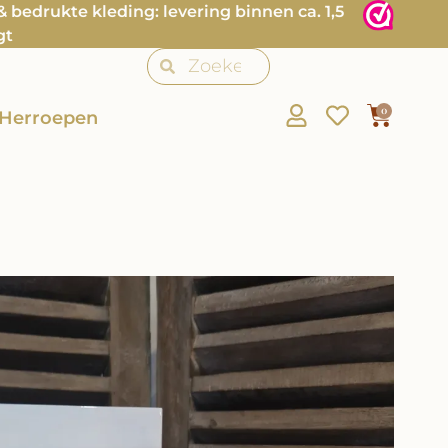
bedrukte kleding: levering binnen ca. 1,5
gt
0
Herroepen