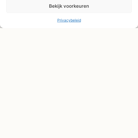
Bekijk voorkeuren
Privacybeleid
© Shape2you All Rights Reserved.
Overeenkomst herroepen