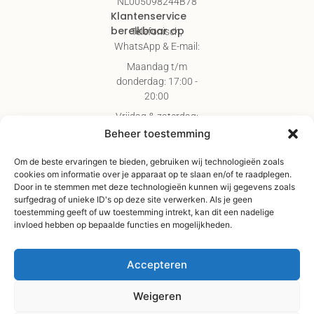
NL005098244B78
Klantenservice
bereikbaar op
Telefonisch,
WhatsApp & E-mail:
Maandag t/m
donderdag: 17:00 -
20:00
Vrijdag & zaterdag:
09:00 - 17:00
Beheer toestemming
Gratis verzending
Om de beste ervaringen te bieden, gebruiken wij technologieën zoals
vanaf €75,-
cookies om informatie over je apparaat op te slaan en/of te raadplegen.
Verzending binnen 3-
Door in te stemmen met deze technologieën kunnen wij gegevens zoals
surfgedrag of unieke ID's op deze site verwerken. Als je geen
4 werkdagen
toestemming geeft of uw toestemming intrekt, kan dit een nadelige
Afhaal Kloosterdijk
invloed hebben op bepaalde functies en mogelijkheden.
178C, Sibculo
Accepteren
Weigeren