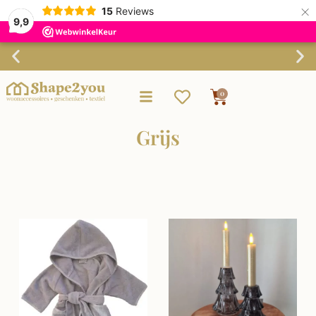
×
15
Reviews
9,9
Gratis verzending vanaf €75,-
0
Grijs