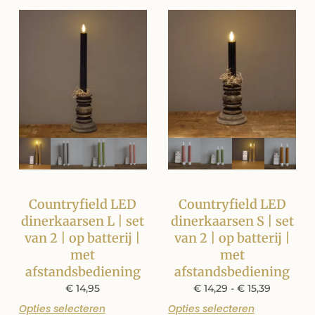
Countryfield LED
Countryfield LED
dinerkaarsen L | set
dinerkaarsen S | set
van 2 | op batterij |
van 2 | op batterij |
met
met
afstandsbediening
afstandsbediening
€
14,95
€
14,29
-
€
15,39
Opties selecteren
Opties selecteren