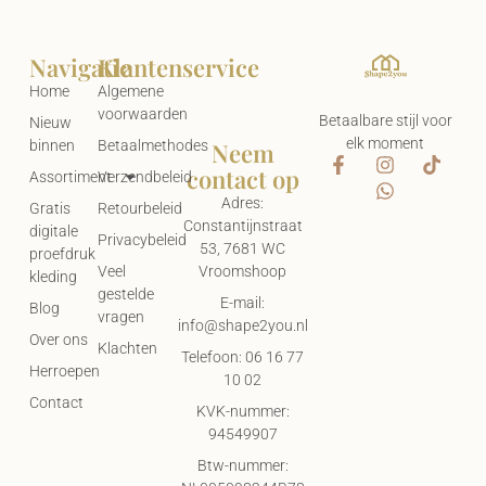
Navigatie
Klantenservice
Home
Algemene
voorwaarden
Betaalbare stijl voor
Nieuw
elk moment
Neem
binnen
Betaalmethodes
contact op
Assortiment
Verzendbeleid
Adres:
Gratis
Retourbeleid
Constantijnstraat
digitale
Privacybeleid
53, 7681 WC
proefdruk
Vroomshoop
Veel
kleding
gestelde
E-mail:
Blog
vragen
info@shape2you.nl
Over ons
Klachten
Telefoon: 06 16 77
Herroepen
10 02
Contact
KVK-nummer:
94549907
Btw-nummer: