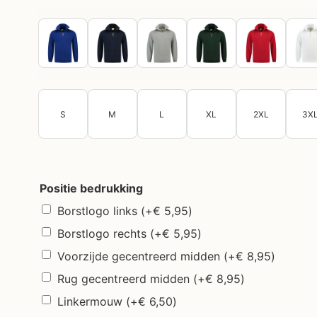
S
M
L
XL
2XL
3X
Positie bedrukking
Borstlogo links
(+
€
5,95
)
Borstlogo rechts
(+
€
5,95
)
Voorzijde gecentreerd midden
(+
€
8,95
)
Rug gecentreerd midden
(+
€
8,95
)
Linkermouw
(+
€
6,50
)