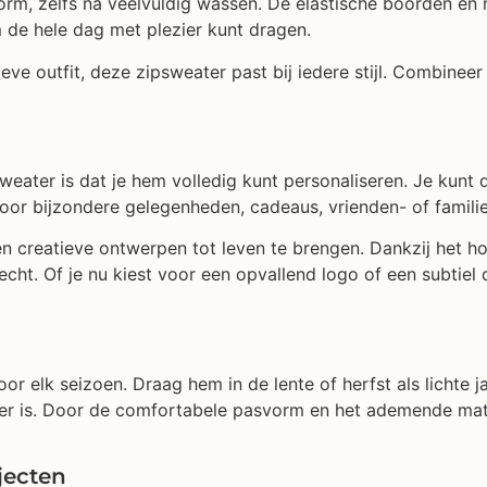
rm, zelfs na veelvuldig wassen. De elastische boorden en
 de hele dag met plezier kunt dragen.
eve outfit, deze zipsweater past bij iedere stijl. Combineer
ater is dat je hem volledig kunt personaliseren. Je kunt 
oor bijzondere gelegenheden, cadeaus, vrienden- of familieg
en creatieve ontwerpen tot leven te brengen. Dankzij het
cht. Of je nu kiest voor een opvallend logo of een subtiel
 elk seizoen. Draag hem in de lente of herfst als lichte ja
ser is. Door de comfortabele pasvorm en het ademende mate
jecten