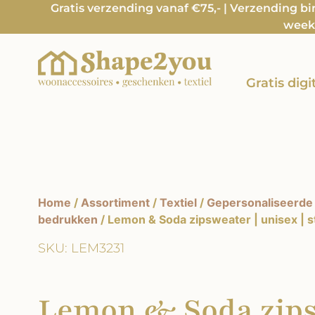
Gratis verzending vanaf €75,- | Verzending b
week 
Gratis dig
Home
/
Assortiment
/
Textiel
/
Gepersonaliseerde 
bedrukken
/ Lemon & Soda zipsweater | unisex | st
SKU: LEM3231
Lemon & Soda zips