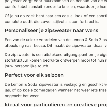
polyester zorgt voor duurzaamheid en behoud van de vo
comfortabel aansluit zonder te knellen, waardoor je hem
Of je nu op zoek bent naar een casual look of een sporti
complete outfit die zowel stijlvol als comfortabel is.
Personaliseer je zipsweater naar wens
Een van de unieke voordelen van de Lemon & Soda Zipswe
afbeelding naar keuze. Dit maakt de zipsweater ideaal v
De zipsweater is een uitstekend uitgangspunt om je eig
stofstructuur komen bedrukte ontwerpen mooi tot hun re
jouw persoonlijke touch.
Perfect voor elk seizoen
De Lemon & Soda Zipsweater is veelzijdig en geschikt voor
jas, of op koele zomerdagen wanneer het weer iets fris
ongeacht het weer.
Ideaal voor particulieren en creatieve pro