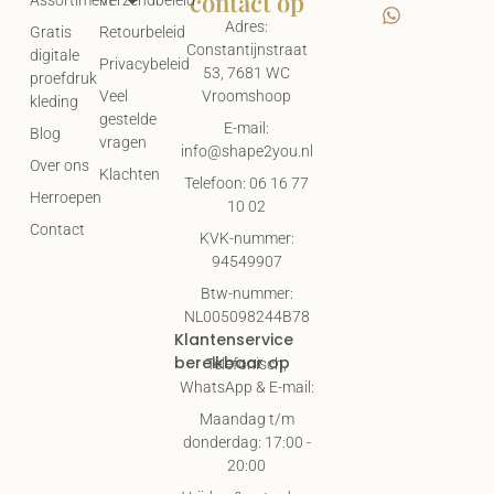
contact op
Assortiment
Verzendbeleid
Adres:
Gratis
Retourbeleid
Constantijnstraat
digitale
Privacybeleid
53, 7681 WC
proefdruk
Vroomshoop
Veel
kleding
gestelde
E-mail:
Blog
vragen
info@shape2you.nl
Over ons
Klachten
Telefoon: 06 16 77
Herroepen
10 02
Contact
KVK-nummer:
94549907
Btw-nummer:
NL005098244B78
Klantenservice
bereikbaar op
Telefonisch,
WhatsApp & E-mail:
Maandag t/m
donderdag: 17:00 -
20:00