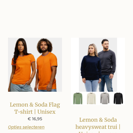
Lemon & Soda Flag
T-shirt | Unisex
€
16,95
Lemon & Soda
heavysweat trui |
Opties selecteren