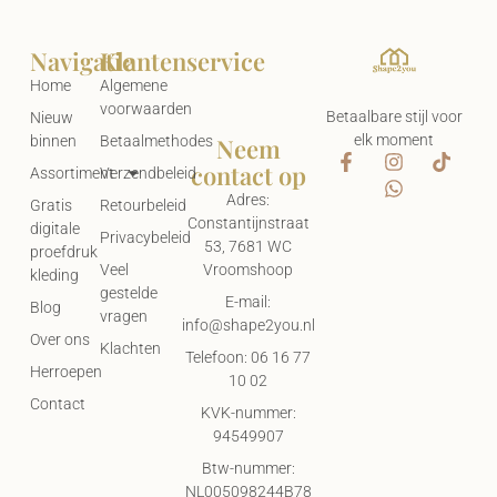
Navigatie
Klantenservice
Home
Algemene
voorwaarden
Betaalbare stijl voor
Nieuw
elk moment
Neem
binnen
Betaalmethodes
contact op
Assortiment
Verzendbeleid
Adres:
Gratis
Retourbeleid
Constantijnstraat
digitale
Privacybeleid
53, 7681 WC
proefdruk
Vroomshoop
Veel
kleding
gestelde
E-mail:
Blog
vragen
info@shape2you.nl
Over ons
Klachten
Telefoon: 06 16 77
Herroepen
10 02
Contact
KVK-nummer:
94549907
Btw-nummer:
NL005098244B78